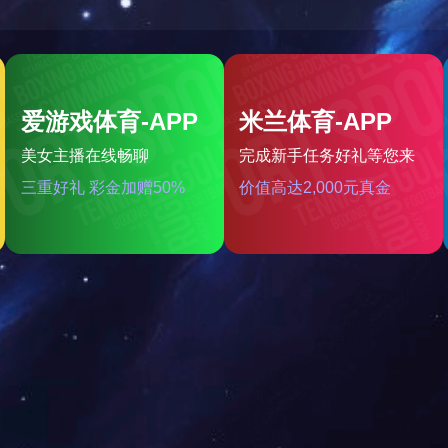
文翻译、母语润色改写；专利主要包括
著主要包括单篇学术论文、系列学术论
在线咨询