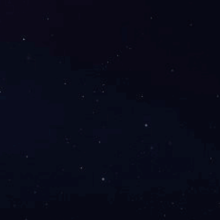
支持
胞数检测细胞周期
谱
—雪夫染色
CR检测
子与启动子荧光素酶报