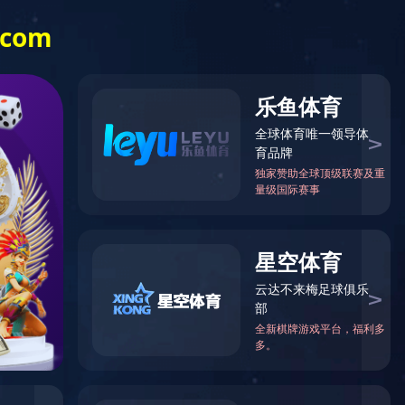
热线电话：18088648870
世界杯竞猜（中国）官方网站