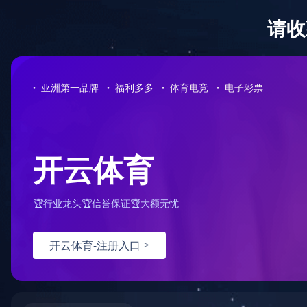
世界杯竞猜（中国）官方网站
欢迎访问世界杯竞猜（中国）官方网站 ！
公司产品
关于我