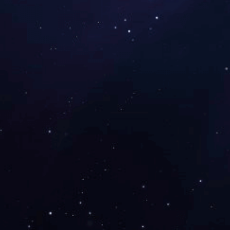
核酸电泳
查看详情 >>
世界杯竞猜（中国）官方网站
公
AT
公司名称：
世界杯竞猜（中国）官方网站
大规
技术咨询：18088648870
免疫
企业邮箱：ruiguobio@163.com
论文
办公地址：
长春市北湖科技园D区H1栋
RN
301室