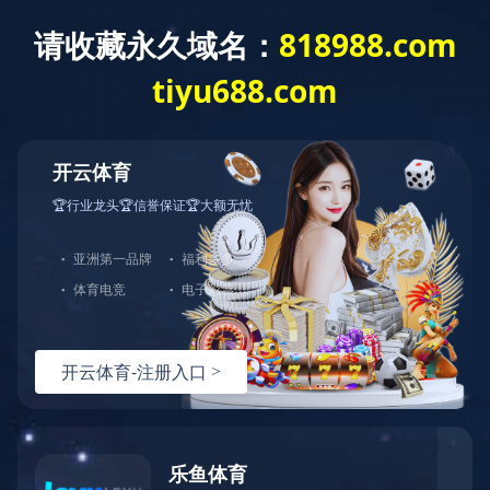
世界杯竞猜（中国）官方网站
欢迎访问世界杯竞猜（中国）官方网站 ！
热线电话：18088648870
公司产品
关于我们
新闻资讯
设备展示
世界杯竞猜（中国）官方网站