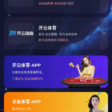
番红o染色：番红(也称作番红O或基本红2)是个用在组织
氏染色和内孢子染色都是典型的复染剂。它也可以被用来检测
上一篇：
返回列表
下一篇：
返回列表
热门推荐