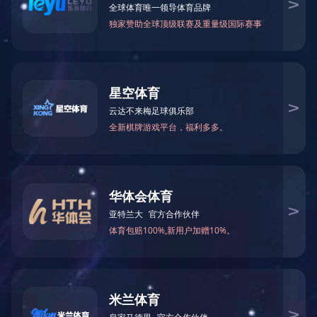
番红o染色
医学实验主要包括分子生物学、细胞生物学、病理学、免疫学
翻译、母语润色改写；专利主要包括发明专利、实用新型专
要包括单篇学术论文、系列学术论文和学术专著的出版。
番红o染色