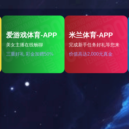
细胞培养、传代、冻存、细胞划痕、细胞黏
染、细胞增值、细胞自噬与凋亡、荧光染
8、流式细胞术、双荧光素梅报告基因
在线咨询