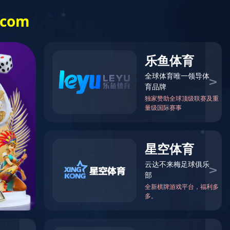
热线电话：18088648870
世界杯竞猜（中国）官方网站