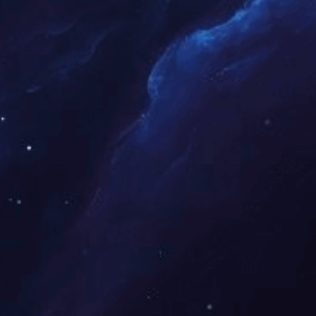
细胞克隆形成实验
血管形成实验
查看详情 >>
查看详情 >>
杯竞猜（中国）官方网站
细胞自噬检测
查看详情 >>
查看详情 >>