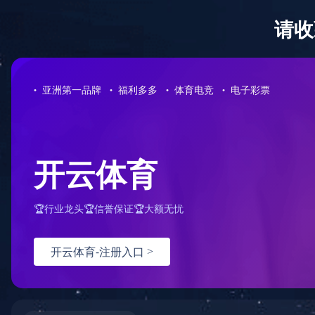
世界杯竞猜（中国）官方网站
欢迎访问世界杯竞猜（中国）官方网站 ！
公司产品
关于我