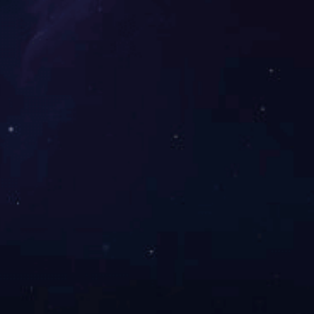
细胞周期检测
荧光素酶报告检测实验
查看详情 >>
查看详情 >>
司产品
新闻资讯
技术