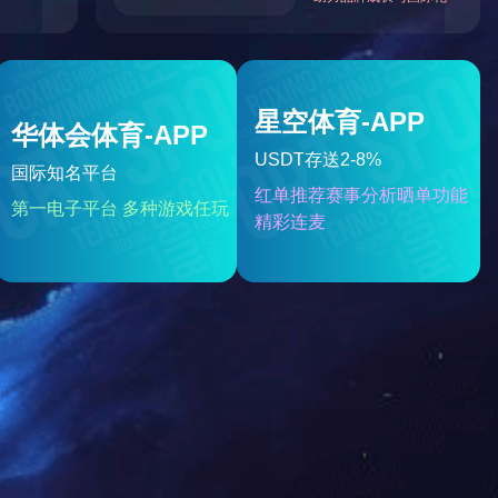
附、细胞迁移、Transwall、克隆形成、细胞转
色、世界杯竞猜（中国）官方网站 、MTT、CCK-
检测、肿瘤细胞耐药株构建。