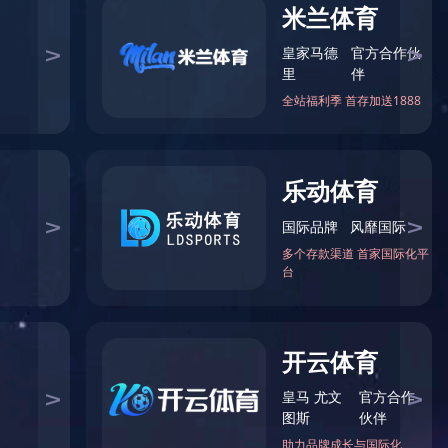
细胞划痕
细胞毒性检测