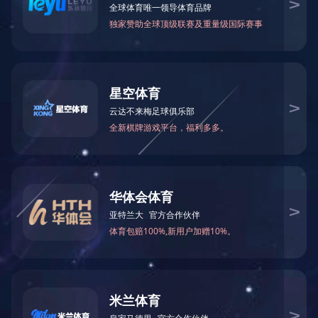
世界杯竞猜（中国）官方网站
>
关于我们
世界杯竞猜（中国）官方网站 （简称瑞果科技）成立于20
技术处理以及技术转让的科技型服务企业。
公司已经建设建成医学实验技术平台，微生物技术平台，科研