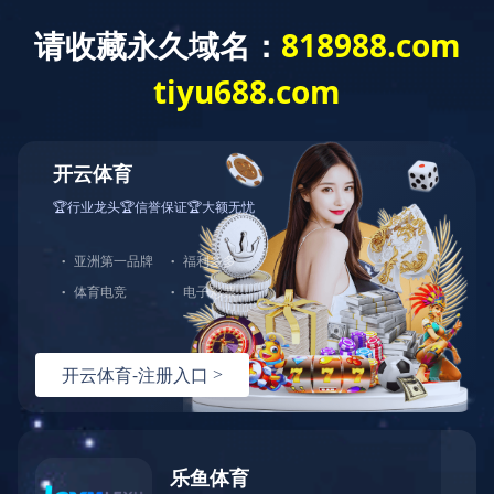
世界杯竞猜（中国）官方网站
欢迎访问世界杯竞猜（中国）官方网站 ！
热线电话：18088648870
公司产品
关于我们
新闻资讯
设备展示
世界杯竞猜（中国）官方网站