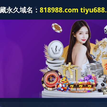
们
新闻资讯
设备展示