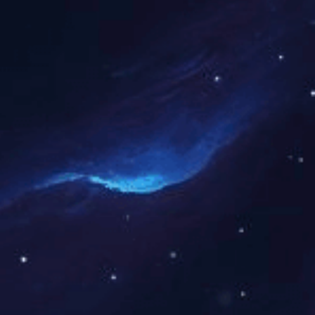
上一篇：
枯草芽孢杆菌涂布
下一篇：
返回列表