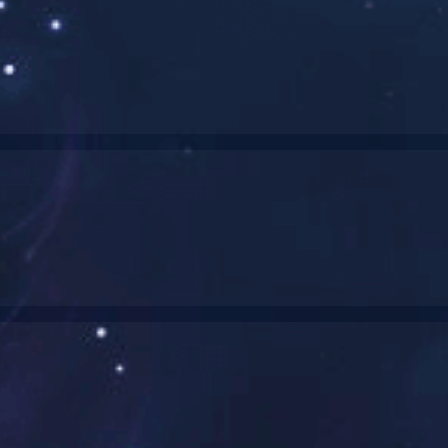
学、免疫学的实验；SCI论文主要包括论文
实用新型专利、外观设计专利的申请；专著主
的出版。
当前位置：
世界杯竞猜（