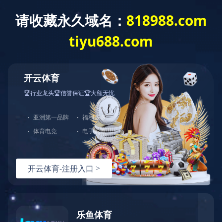
世界杯竞猜（中国）官方网站
欢迎访问世界杯竞猜（中国）官方网站 ！
热线电话：18088648870
公司产品
关于我们
新闻资讯
设备展示
世界杯竞猜（中国）官方网站