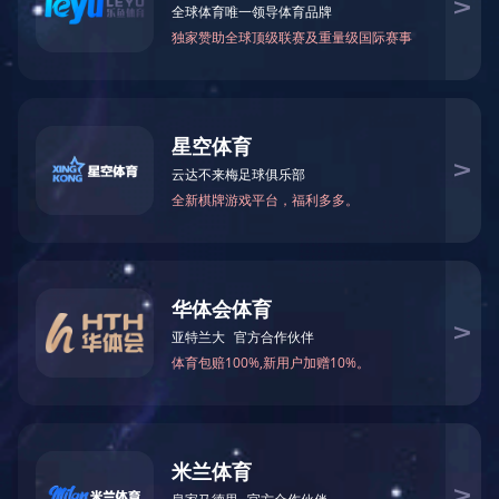
刚果红染色
医学实验主要包括分子生物学、细胞生物学、病理学、免疫学
翻译、母语润色改写；专利主要包括发明专利、实用新型专
要包括单篇学术论文、系列学术论文和学术专著的出版。
刚果红染色