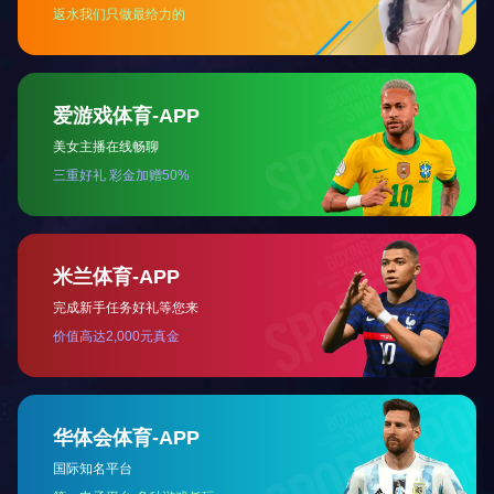
细胞侵袭
荧光素酶报
世界杯竞猜
公司产品
新闻资讯
技术支持
（中国）官方